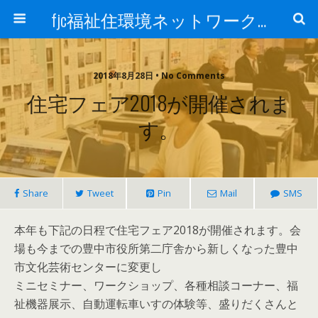
fjc福祉住環境ネットワーク会議
2018年8月28日 • No Comments
住宅フェア2018が開催されま
す。
Share
Tweet
Pin
Mail
SMS
本年も下記の日程で住宅フェア2018が開催されます。会
場も今までの豊中市役所第二庁舎から新しくなった豊中
市文化芸術センターに変更し
ミニセミナー、ワークショップ、各種相談コーナー、福
祉機器展示、自動運転車いすの体験等、盛りだくさんと