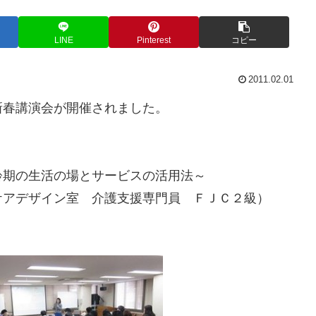
LINE
Pinterest
コピー
2011.02.01
新春講演会が開催されました。
齢期の生活の場とサービスの活用法～
ケアデザイン室 介護支援専門員 ＦＪＣ２級）