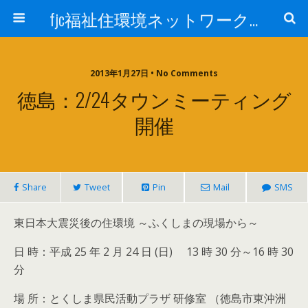
fjc福祉住環境ネットワーク会議
2013年1月27日 • No Comments
徳島：2/24タウンミーティング
開催
Share
Tweet
Pin
Mail
SMS
東日本大震災後の住環境 ～ふくしまの現場から～
日 時：平成 25 年 2 月 24 日 (日) 13 時 30 分～16 時 30
分
場 所：とくしま県民活動プラザ 研修室 （徳島市東沖洲