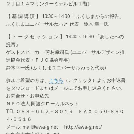
２丁目１４マリンターミナルビル１階）
【 基 調 講 演 】 13:30～14:30 「ふくしまからの報告」
ふくしまユニバーサルねっと 代表 鈴木 幸一氏
【 ト ー ク セ ッ シ ョ ン 】 14:40～16:30 「あしたへの
提言」
ゲストスピーカー 芳村幸司氏 (ユニバーサルデザイン推
進協会代表・ＦＪＣ協会理事)
鈴木幸一氏 (ふくしまユニバーサルねっと代表)
参加ご希望の方は、
こちら
（←クリック）よりお申込書
をダウンロードまたはメールにてお申し込みください。
お問合せ・お申込先
ＮＰＯ法人 阿波グローカルネット
TEL ０８８－６５２－８０１９ ＦＡＸ ０５０-８８０
４-５５１６
メール: mail@awa-g.net http://awa-g.net/