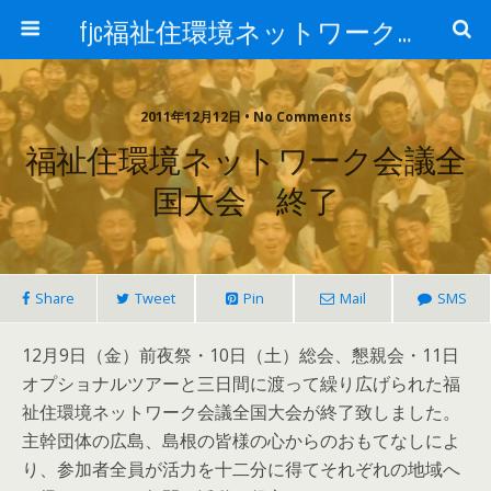
fjc福祉住環境ネットワーク会議
2011年12月12日 • No Comments
福祉住環境ネットワーク会議全
国大会 終了
Share
Tweet
Pin
Mail
SMS
12月9日（金）前夜祭・10日（土）総会、懇親会・11日
オプショナルツアーと三日間に渡って繰り広げられた福
祉住環境ネットワーク会議全国大会が終了致しました。
主幹団体の広島、島根の皆様の心からのおもてなしによ
り、参加者全員が活力を十二分に得てそれぞれの地域へ