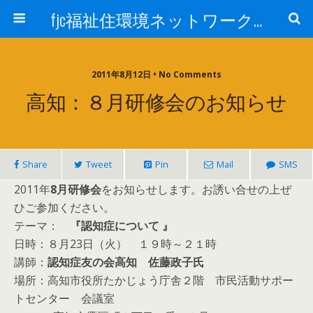
fjc福祉住環境ネットワーク会議
2011年8月12日 • No Comments
高知：８月研修会のお知らせ
Share
Tweet
Pin
Mail
SMS
2011年
8月研修会
をお知らせします。お誘い合せの上ぜ
ひご参加ください。
テーマ：
『認知症について 』
日時：８月23日（火） １９時～２１時
講師：
認知症友の会高知 佐藤政子氏
場所：高知市役所たかじょう庁舎２階 市民活動サポー
トセンター 会議室