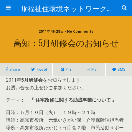
fjc福祉住環境ネットワーク会議
2011年4月28日 • No Comments
高知：5月研修会のお知らせ
Share
Tweet
Pin
Mail
SMS
2011年
5月研修会
をお知らせします。
お誘い合せの上ぜひご参加ください。
テーマ：
『 住宅改修に関する助成事業について 』
日時：５月１０日（火） １９時～２１時
講師：高知市役所 元気いきがい課・介護保険課担当者
場所：高知市役所たかじょう庁舎２階 市民活動サポー