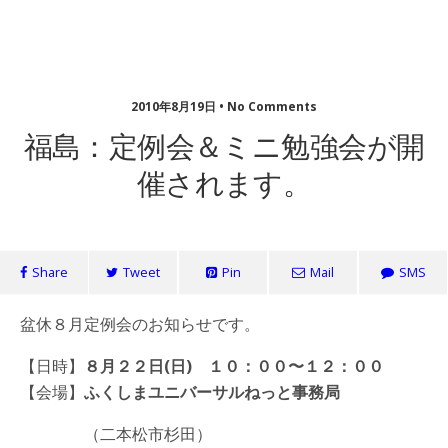
fjc福祉住環境ネットワーク会議
2010年8月19日 • No Comments
福島：定例会＆ミニ勉強会が開
催されます。
Share
Tweet
Pin
Mail
SMS
盆休８月定例会のお知らせです。
【日時】
８月２２日(日) １０：００〜１２：００
【会場】
ふくしま
ユニバーサルねっと事務局
（二本松市杉田）