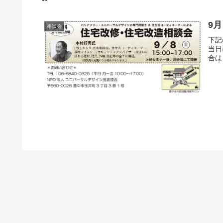
9
相談会
下記
当日
合は